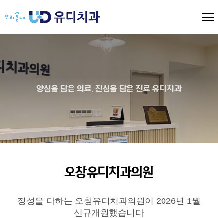
전
체
메
뉴
열
기
양심을 담은 의료, 진심을 담은 진료 유디치과
오창유디치과의원
정성을 다하는 오창유디치과의원이 2026년 1월
신규개원했습니다