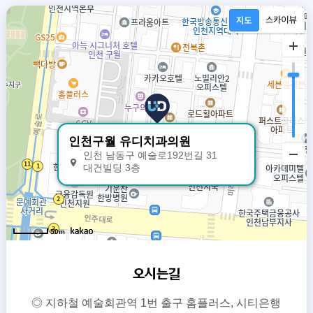
인천구월 유디치과의원
인천 남동구 예술로192번길 31
대건빌딩 3층
50m
오시는길
◎ 지하철 예술회관역 1번 출구 홈플러스, 시티은행