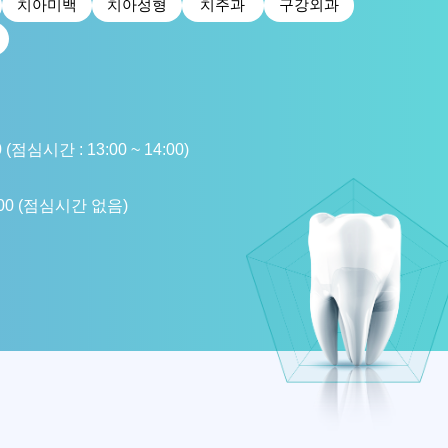
치아미백
치아성형
치주과
구강외과
0 (점심시간 : 13:00 ~ 14:00)
3:00 (점심시간 없음)